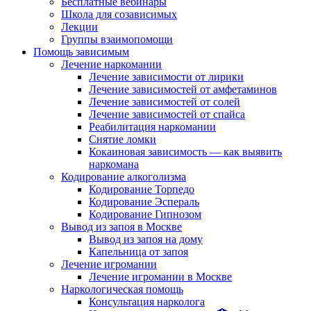
Бесплатные вебинары
Школа для созависимых
Лекции
Группы взаимопомощи
Помощь зависимым
Лечение наркомании
Лечение зависимости от лирики
Лечение зависимостей от амфетаминов
Лечение зависимостей от солей
Лечение зависимостей от спайса
Реабилитация наркомании
Снятие ломки
Кокаиновая зависимость — как выявить
наркомана
Кодирование алкоголизма
Кодирование Торпедо
Кодирование Эспераль
Кодирование Гипнозом
Вывод из запоя в Москве
Вывод из запоя на дому
Капельница от запоя
Лечение игромании
Лечение игромании в Москве
Наркологическая помощь
Консультация нарколога