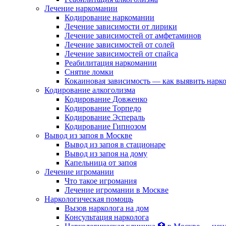
Лечение наркомании
Кодирование наркомании
Лечение зависимости от лирики
Лечение зависимостей от амфетаминов
Лечение зависимостей от солей
Лечение зависимостей от спайса
Реабилитация наркомании
Снятие ломки
Кокаиновая зависимость — как выявить нарк
Кодирование алкоголизма
Кодирование Довженко
Кодирование Торпедо
Кодирование Эспераль
Кодирование Гипнозом
Вывод из запоя в Москве
Вывод из запоя в стационаре
Вывод из запоя на дому
Капельница от запоя
Лечение игромании
Что такое игромания
Лечение игромании в Москве
Наркологическая помощь
Вызов нарколога на дом
Консультация нарколога