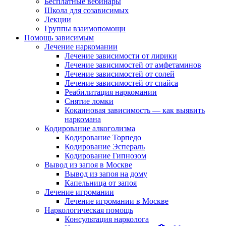
Бесплатные вебинары
Школа для созависимых
Лекции
Группы взаимопомощи
Помощь зависимым
Лечение наркомании
Лечение зависимости от лирики
Лечение зависимостей от амфетаминов
Лечение зависимостей от солей
Лечение зависимостей от спайса
Реабилитация наркомании
Снятие ломки
Кокаиновая зависимость — как выявить
наркомана
Кодирование алкоголизма
Кодирование Торпедо
Кодирование Эспераль
Кодирование Гипнозом
Вывод из запоя в Москве
Вывод из запоя на дому
Капельница от запоя
Лечение игромании
Лечение игромании в Москве
Наркологическая помощь
Консультация нарколога