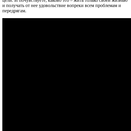
цели. И почувствуете, каково это – жить только своей жизнью
и получать от нее удовольствие вопреки всем проблемам и
передрягам.