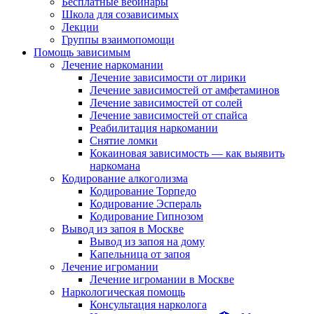
Бесплатные вебинары
Школа для созависимых
Лекции
Группы взаимопомощи
Помощь зависимым
Лечение наркомании
Лечение зависимости от лирики
Лечение зависимостей от амфетаминов
Лечение зависимостей от солей
Лечение зависимостей от спайса
Реабилитация наркомании
Снятие ломки
Кокаиновая зависимость — как выявить
наркомана
Кодирование алкоголизма
Кодирование Торпедо
Кодирование Эспераль
Кодирование Гипнозом
Вывод из запоя в Москве
Вывод из запоя на дому
Капельница от запоя
Лечение игромании
Лечение игромании в Москве
Наркологическая помощь
Консультация нарколога