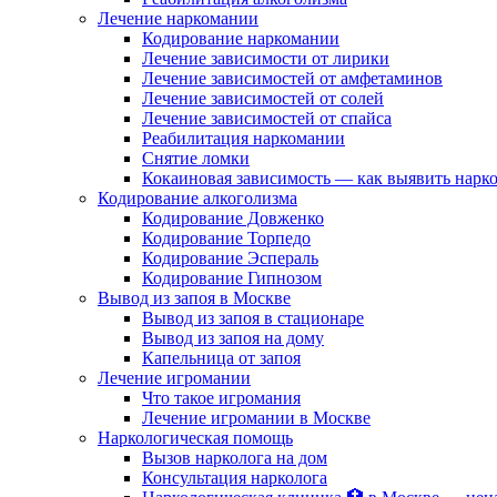
Лечение наркомании
Кодирование наркомании
Лечение зависимости от лирики
Лечение зависимостей от амфетаминов
Лечение зависимостей от солей
Лечение зависимостей от спайса
Реабилитация наркомании
Снятие ломки
Кокаиновая зависимость — как выявить нарк
Кодирование алкоголизма
Кодирование Довженко
Кодирование Торпедо
Кодирование Эспераль
Кодирование Гипнозом
Вывод из запоя в Москве
Вывод из запоя в стационаре
Вывод из запоя на дому
Капельница от запоя
Лечение игромании
Что такое игромания
Лечение игромании в Москве
Наркологическая помощь
Вызов нарколога на дом
Консультация нарколога