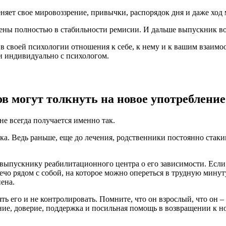
ет свое мировоззрение, привычки, распорядок дня и даже ход м
рены полностью в стабильности ремисии. И дальше выпускник во
 своей психологии отношения к себе, к нему и к вашим взаимоот
и индивидуально с психологом.
в могут толкнуть на новое употребление
не всегда получается именно так.
ка. Ведь раньше, еще до лечения, родственники постоянно стак
выпускнику реабилитационного центра о его зависимости. Если
чо рядом с собой, на которое можно опереться в трудную минуту
ена.
ть его и не контролировать. Помните, что он взрослый, что он –
ание, доверие, поддержка и посильная помощь в возвращении к 