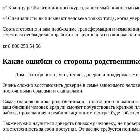
✅ К концу реабилитационного курса, зависимый полностью меня
✅ Специалисты выписывают человека только тогда, когда уве
Соответственно и вам необходима трансформация и изменения в
с чем вам необходимо поработать в группе для созависимых ил
☎️ 8 800 250 54 56
Какие ошибки со стороны родственнико
Дом – это крепость, уют, тепло, доверие и поддержка. Но 
Очень сложно восстановить доверие в семье зависимого челове
постоянными срывами и скандалами.
Самая главная ошибка родственников – постоянно напоминать 
ваш близкий человек вряд ли сможет почувствовать крепкое пле
работа, проделанная в реабилитационном центре, будет обесцен
Также нужно научиться доверять близкому человеку, не проверя
ответственность за свои поступки. От вас же требуется поним